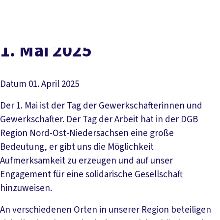
Social
vor
DGB-
Presse
Karriere
Kontakt
Media
Ort
Hauptseit
Über uns
Themen
1. Mai 2025
Politik vor Ort
Service
Mitmachen
Datum
01. April 2025
Der 1. Mai ist der Tag der Gewerkschafterinnen und
Gewerkschafter. Der Tag der Arbeit hat in der DGB
Region Nord-Ost-Niedersachsen eine große
Bedeutung, er gibt uns die Möglichkeit
Aufmerksamkeit zu erzeugen und auf unser
Engagement für eine solidarische Gesellschaft
hinzuweisen.
An verschiedenen Orten in unserer Region beteiligen