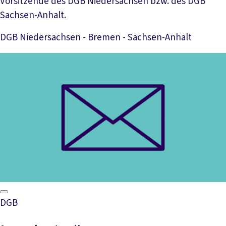
Vorsitzende des DGB Niedersachsen bzw. des DGB
Sachsen-Anhalt.
DGB Niedersachsen - Bremen - Sachsen-Anhalt
Mehr lesen
DGB