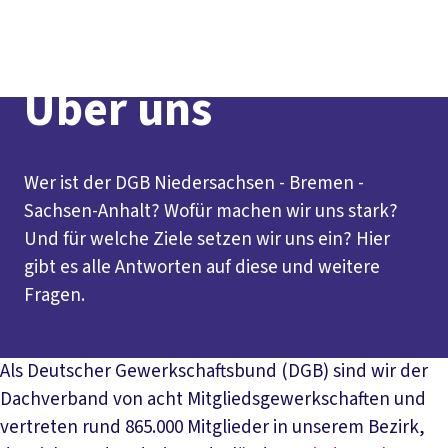
Social
vor
DGB-
Presse
Karriere
Kontakt
Media
Ort
Hauptseit
Über uns
Themen
Über uns
Politik vor Ort
Service
Mitmachen
Wer ist der DGB Niedersachsen - Bremen -
Sachsen-Anhalt? Wofür machen wir uns stark?
Und für welche Ziele setzen wir uns ein? Hier
gibt es alle Antworten auf diese und weitere
Fragen.
Als Deutscher Gewerkschaftsbund (DGB) sind wir der
Dachverband von acht Mitgliedsgewerkschaften und
vertreten rund 865.000 Mitglieder in unserem Bezirk,