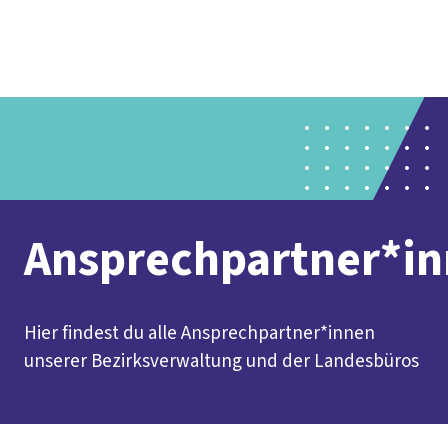
Social
vor
DGB-
Presse
Karriere
Kontakt
Media
Ort
Hauptseit
Über uns
Themen
Politik vor Ort
Service
Mitmachen
Ansprechpartner*i
Hier findest du alle Ansprechpartner*innen
unserer Bezirksverwaltung und der Landesbüros
Inhaltsverzeichnis