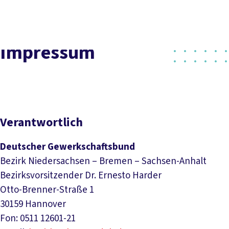
Social
vor
DGB-
Presse
Karriere
Kontakt
Media
Ort
Hauptseit
Über uns
Themen
Impressum
Politik vor Ort
Service
Mitmachen
Verantwortlich
Deutscher Gewerkschaftsbund
Bezirk Niedersachsen – Bremen – Sachsen-Anhalt
Bezirksvorsitzender Dr. Ernesto Harder
Otto-Brenner-Straße 1
30159 Hannover
Fon: 0511 12601-21