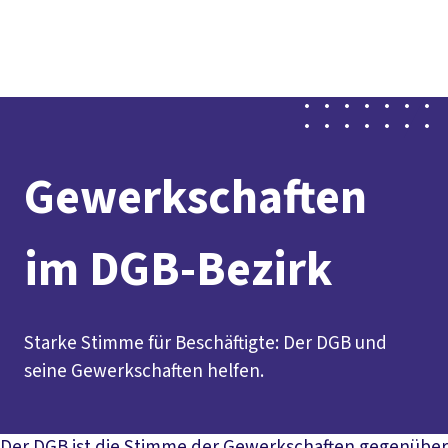
Social
vor
DGB-
Presse
Karriere
Kontakt
Media
Ort
Hauptseit
Über uns
Themen
Politik vor Ort
Service
Mitmachen
Gewerkschaften
im DGB-Bezirk
Starke Stimme für Beschäftigte: Der DGB und
seine Gewerkschaften helfen.
Der DGB ist die Stimme der Gewerkschaften gegenüber