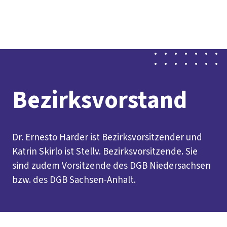
Social
vor
DGB-
Presse
Karriere
Kontakt
Media
Ort
Hauptseit
Über uns
Themen
Politik vor Ort
Service
Mitmachen
Bezirksvorstand
Dr. Ernesto Harder ist Bezirksvorsitzender und
Katrin Skirlo ist Stellv. Bezirksvorsitzende. Sie
sind zudem Vorsitzende des DGB Niedersachsen
bzw. des DGB Sachsen-Anhalt.
Inhaltsverzeichnis