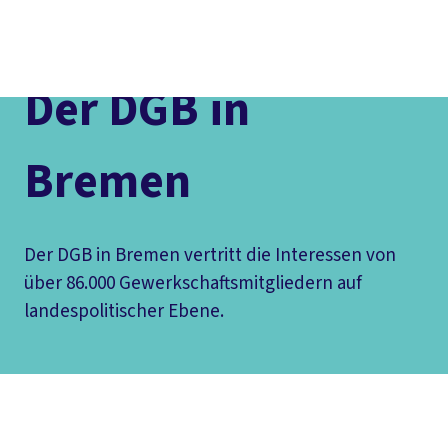
Social
vor
DGB-
Presse
Karriere
Kontakt
Media
Ort
Hauptseit
Über uns
Themen
Der DGB in
Politik vor Ort
Service
Mitmachen
Bremen
Der DGB in Bremen vertritt die Interessen von
über 86.000 Gewerkschaftsmitgliedern auf
landespolitischer Ebene.
Inhaltsverzeichnis
Über Uns
Unsere Tätigkeitsfelder
Veranstaltungen
Gewerkschaften vor Ort
Aktuelles
Zum Pressebereich