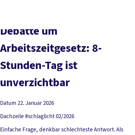
Social
vor
DGB-
Presse
Karriere
Kontakt
Media
Ort
Hauptseit
Über uns
Themen
Debatte um
Politik vor Ort
Service
Arbeitszeitgesetz: 8-
Mitmachen
Stunden-Tag ist
unverzichtbar
Datum
22. Januar 2026
Dachzeile
#schlaglicht 02/2026
Einfache Frage, denkbar schlechteste Antwort. Als