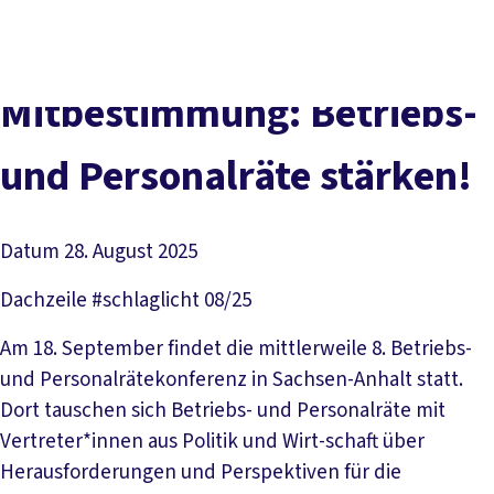
Social
vor
DGB-
Presse
Karriere
Kontakt
Media
Ort
Hauptseit
Über uns
Themen
Mitbestimmung: Betriebs-
Politik vor Ort
Service
und Personalräte stärken!
Mitmachen
Datum
28. August 2025
Dachzeile
#schlaglicht 08/25
Am 18. September findet die mittlerweile 8. Betriebs-
und Personalrätekonferenz in Sachsen-Anhalt statt.
Dort tauschen sich Betriebs- und Personalräte mit
Vertreter*innen aus Politik und Wirt-schaft über
Herausforderungen und Perspektiven für die