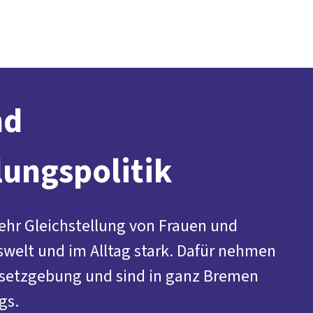
Presse
Karriere
Social Media
Kontakt
vor Ort
DGB-Hauptseite
Über uns
Themen
Politik vor Ort
Service
Mitmachen
nd
lungspolitik
ehr Gleichstellung von Frauen und
swelt und im Alltag stark. Dafür nehmen
Gesetzgebung und sind in ganz Bremen
gs.