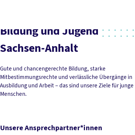
Social
vor
DGB-
Presse
Karriere
Kontakt
Media
Ort
Hauptseit
Über uns
Themen
Bildung und Jugend
Politik vor Ort
Service
Sachsen-Anhalt
Mitmachen
Gute und chancengerechte Bildung, starke
Mitbestimmungsrechte und verlässliche Übergänge in
Ausbildung und Arbeit – das sind unsere Ziele für junge
Menschen.
Unsere Ansprechpartner*innen