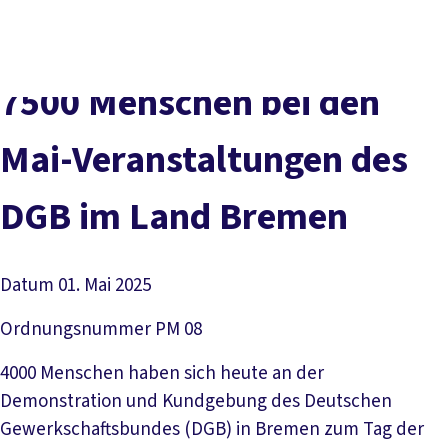
Social
vor
DGB-
Presse
Karriere
Kontakt
Media
Ort
Hauptseit
Über uns
Themen
7500 Menschen bei den
Politik vor Ort
Service
Mai-Veranstaltungen des
Mitmachen
DGB im Land Bremen
Datum
01. Mai 2025
Ordnungsnummer
PM 08
4000 Menschen haben sich heute an der
Demonstration und Kundgebung des Deutschen
Gewerkschaftsbundes (DGB) in Bremen zum Tag der