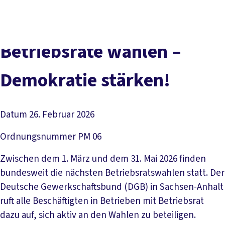
Social
vor
DGB-
Presse
Karriere
Kontakt
Media
Ort
Hauptseit
Über uns
Themen
Betriebsräte wählen –
Politik vor Ort
Service
Demokratie stärken!
Mitmachen
Datum
26. Februar 2026
Ordnungsnummer
PM 06
Zwischen dem 1. März und dem 31. Mai 2026 finden
bundesweit die nächsten Betriebsratswahlen statt. Der
Deutsche Gewerkschaftsbund (DGB) in Sachsen-Anhalt
ruft alle Beschäftigten in Betrieben mit Betriebsrat
dazu auf, sich aktiv an den Wahlen zu beteiligen.