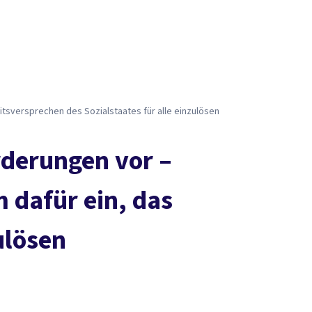
Presse
Karriere
Social Media
Kontakt
vor Ort
DGB-Hauptseite
Über uns
Themen
Politik vor Ort
Service
Mitmachen
tsversprechen des Sozialstaates für alle einzulösen
rderungen vor –
 dafür ein, das
ulösen