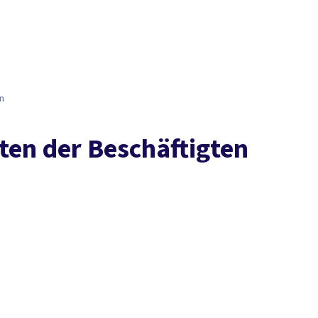
Presse
Karriere
Social Media
Kontakt
vor Ort
DGB-Hauptseite
Über uns
Themen
Politik vor Ort
Service
Mitmachen
n
ten der Beschäftigten