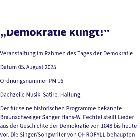
Social
vor
DGB-
Presse
Karriere
Kontakt
Media
Ort
Hauptseit
Über uns
Themen
„Demokratie klingt!“
Politik vor Ort
Service
Mitmachen
Veranstaltung im Rahmen des Tages der Demokratie
Datum
05. August 2025
Ordnungsnummer
PM 16
Dachzeile
Musik. Satire. Haltung.
Der für seine historischen Programme bekannte
Braunschweiger Sänger Hans-W. Fechtel stellt Lieder
aus der Geschichte der Demokratie von 1848 bis heute
vor. Die Singer/Songwriter von OHROFYLL behaupten