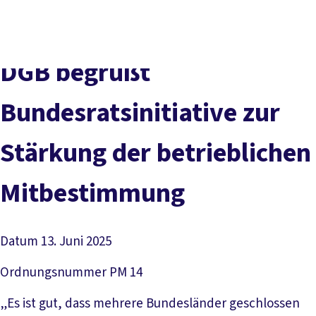
Social
vor
DGB-
Presse
Karriere
Kontakt
Media
Ort
Hauptseit
Über uns
Themen
DGB begrüßt
Politik vor Ort
Service
Bundesratsinitiative zur
Mitmachen
Stärkung der betrieblichen
Mitbestimmung
Datum
13. Juni 2025
Ordnungsnummer
PM 14
„Es ist gut, dass mehrere Bundesländer geschlossen