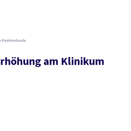
Presse
Karriere
Social Media
Kontakt
vor Ort
DGB-Hauptseite
Über uns
Themen
Politik vor Ort
Service
Mitmachen
m Reinkenheide
erhöhung am Klinikum