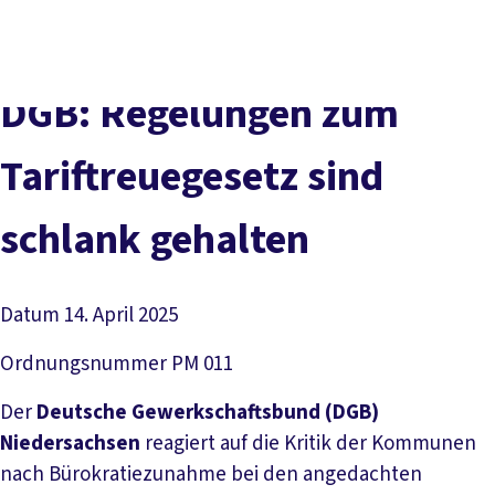
Social
vor
DGB-
Presse
Karriere
Kontakt
Media
Ort
Hauptseit
Über uns
Themen
DGB: Regelungen zum
Politik vor Ort
Service
Tariftreuegesetz sind
Mitmachen
schlank gehalten
Datum
14. April 2025
Ordnungsnummer
PM 011
Der
Deutsche Gewerkschaftsbund (DGB)
Niedersachsen
reagiert auf die Kritik der Kommunen
nach Bürokratiezunahme bei den angedachten