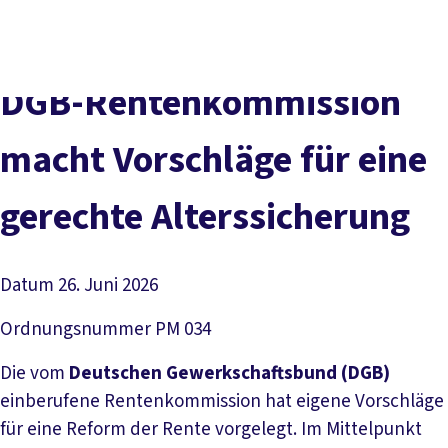
Social
vor
DGB-
Presse
Karriere
Kontakt
Media
Ort
Hauptseit
Über uns
Themen
DGB-Rentenkommission
Politik vor Ort
Service
macht Vorschläge für eine
Mitmachen
gerechte Alterssicherung
Datum
26. Juni 2026
Ordnungsnummer
PM 034
Die vom
Deutschen Gewerkschaftsbund (DGB)
einberufene Rentenkommission hat eigene Vorschläge
für eine Reform der Rente vorgelegt. Im Mittelpunkt