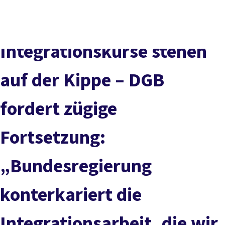
Social
vor
DGB-
Presse
Karriere
Kontakt
Media
Ort
Hauptseit
Über uns
Themen
Integrationskurse stehen
Politik vor Ort
Service
auf der Kippe – DGB
Mitmachen
fordert zügige
Fortsetzung:
„Bundesregierung
konterkariert die
Integrationsarbeit, die wir