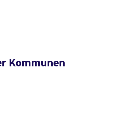
Presse
Karriere
Social Media
Kontakt
vor Ort
DGB-Hauptseite
Über uns
Themen
Politik vor Ort
Service
Mitmachen
 der Kommunen