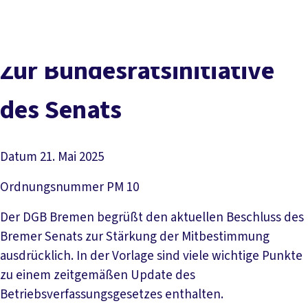
Social
vor
DGB-
Presse
Karriere
Kontakt
Media
Ort
Hauptseit
Über uns
Themen
Zur Bundesratsinitiative
Politik vor Ort
Service
des Senats
Mitmachen
Datum
21. Mai 2025
Ordnungsnummer
PM 10
Der DGB Bremen begrüßt den aktuellen Beschluss des
Bremer Senats zur Stärkung der Mitbestimmung
ausdrücklich. In der Vorlage sind viele wichtige Punkte
zu einem zeitgemäßen Update des
Betriebsverfassungsgesetzes enthalten.