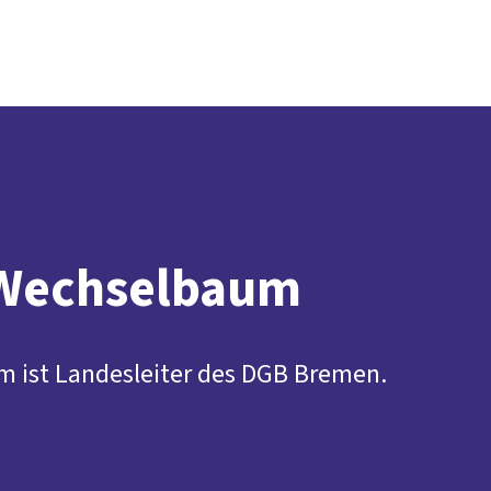
Presse
Karriere
Social Media
Kontakt
vor Ort
DGB-Hauptseite
Über uns
Themen
Politik vor Ort
Service
Mitmachen
 Wechselbaum
m ist Landesleiter des DGB Bremen.