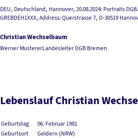
DEU, Deutschland, Hannover, 20.08.2024: Portraits DGB.
GREBDEH1XXX, Address: Querstrasse 7, D-30519 Hannover
Christian Wechselbaum
Werner Musterer
Landesleiter DGB Bremen
Download Pressefoto
Lebenslauf Christian Wechs
Geburtstag
06. Februar 1981
Geburtsort
Geldern (NRW)