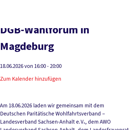
Social
vor
DGB-
Presse
Karriere
Kontakt
Media
Ort
Hauptseit
Über uns
Themen
DGB-Wahlforum in
Politik vor Ort
Service
Magdeburg
Mitmachen
18.06.2026 von 16:00 - 20:00
Zum Kalender hinzufügen
Am 18.06.2026 laden wir gemeinsam mit dem
Deutschen Paritätische Wohlfahrtsverband –
Landesverband Sachsen-Anhalt e. V
.
, dem AWO