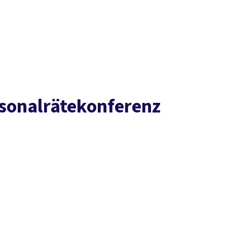
Presse
Karriere
Social Media
Kontakt
vor Ort
DGB-Hauptseite
Über uns
Themen
Politik vor Ort
Service
Mitmachen
rsonalrätekonferenz