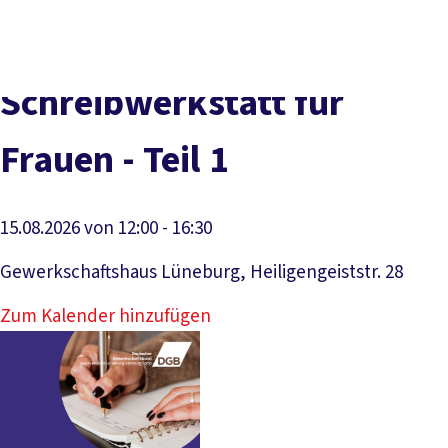
Social
vor
DGB-
Presse
Karriere
Kontakt
Media
Ort
Hauptseit
Über uns
Themen
Schreibwerkstatt für
Politik vor Ort
Service
Frauen - Teil 1
Mitmachen
15.08.2026 von 12:00 - 16:30
Gewerkschaftshaus Lüneburg, Heiligengeiststr. 28
Zum Kalender hinzufügen