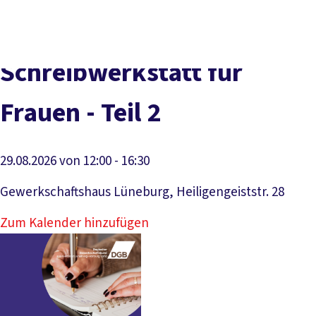
Social
vor
DGB-
Presse
Karriere
Kontakt
Media
Ort
Hauptseit
Über uns
Themen
Schreibwerkstatt für
Politik vor Ort
Service
Frauen - Teil 2
Mitmachen
29.08.2026 von 12:00 - 16:30
Gewerkschaftshaus Lüneburg, Heiligengeiststr. 28
Zum Kalender hinzufügen