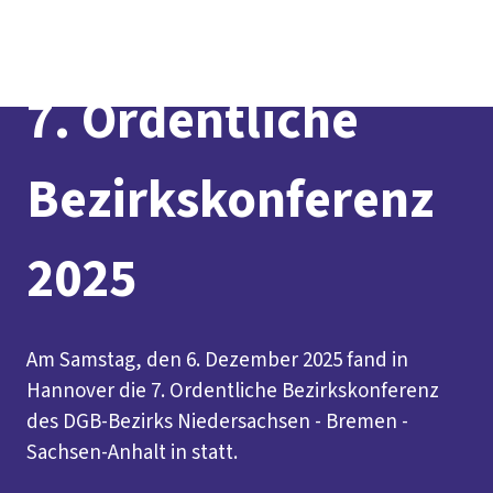
Social
vor
DGB-
Presse
Karriere
Kontakt
Media
Ort
Hauptseit
Über uns
Themen
7. Ordentliche
Politik vor Ort
Service
Mitmachen
Bezirkskonferenz
2025
Am Samstag, den 6. Dezember 2025 fand in
Hannover die 7. Ordentliche Bezirkskonferenz
des DGB-Bezirks Niedersachsen - Bremen -
Sachsen-Anhalt in statt.