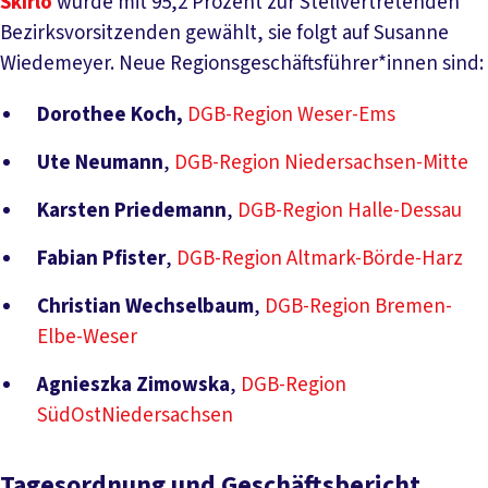
Skirlo
wurde mit 95,2 Prozent zur Stellvertretenden
Bezirksvorsitzenden gewählt, sie folgt auf Susanne
Wiedemeyer. Neue Regionsgeschäftsführer*innen sind:
Dorothee Koch,
DGB-Region Weser-Ems
Ute Neumann
,
DGB-Region Niedersachsen-Mitte
Karsten Priedemann
,
DGB-Region Halle-Dessau
Fabian Pfister
,
DGB-Region Altmark-Börde-Harz
Christian Wechselbaum
,
DGB-Region Bremen-
Elbe-Weser
Agnieszka Zimowska
,
DGB-Region
SüdOstNiedersachsen
Tagesordnung und Geschäftsbericht