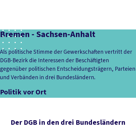
Social
vor
DGB-
Presse
Karriere
Kontakt
Media
Ort
Hauptseit
DGB-Bezirk Niedersachsen -
Über uns
Themen
Bremen - Sachsen-Anhalt
Politik vor Ort
Service
Mitmachen
Als politische Stimme der Gewerkschaften vertritt der
DGB-Bezirk die Interessen der Beschäftigten
gegenüber politischen Entscheidungsträgern, Parteien
und Verbänden in drei Bundesländern.
Politik vor Ort
Der DGB in den drei Bundesländern