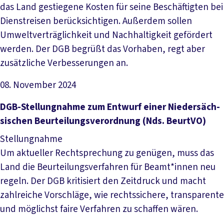
das Land gestiegene Kosten für seine Beschäftigten bei
Dienstreisen berücksichtigen. Außerdem sollen
Umweltverträglichkeit und Nachhaltigkeit gefördert
werden. Der DGB begrüßt das Vorhaben, regt aber
zusätzliche Verbesserungen an.
08. November 2024
Datei herunterladen
DGB-­Stel­lung­nah­me zum Ent­wurf ei­ner Nie­der­säch­
si­schen Be­ur­tei­lungs­ver­ord­nung (Nds. Be­urt­VO)
Stellungnahme
Um aktueller Rechtsprechung zu genügen, muss das
Land die Beurteilungsverfahren für Beamt*innen neu
regeln. Der DGB kritisiert den Zeitdruck und macht
zahlreiche Vorschläge, wie rechtssichere, transparente
und möglichst faire Verfahren zu schaffen wären.