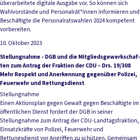
überarbeitete digitale Ausgabe vor. So können sich
Wahlvorstände und Personalrät*innen informieren und
Beschäftigte die Personalratswahlen 2024 kompetent
vorbereiten.
10. Oktober 2023
Datei herunterladen
Stel­lung­nah­me - DGB und die Mit­glieds­ge­werk­schaf­
ten zum An­trag der Frak­ti­on der CDU – Drs. 19/308
Mehr Re­spekt und An­er­ken­nung ge­gen­über Po­li­zei,
Feu­er­wehr und Ret­tungs­dienst
Stellungnahme
Einen Aktionsplan gegen Gewalt gegen Beschäftigte im
öffentlichen Dienst fordert der DGB in seiner
Stellungnahme zum Antrag der CDU-Landtagsfraktion,
Einsatzkräfte von Polizei, Feuerwehr und
Rettungsdienst vor Angriffen zu schützen. Gemeinsam