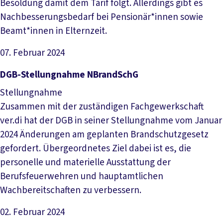
Besoldung damit dem Tarif folgt. Allerdings gibt es
Nachbesserungsbedarf bei Pensionär*innen sowie
Beamt*innen in Elternzeit.
07. Februar 2024
Datei herunterladen
DGB-­Stel­lung­nah­me NBrandSchG
Stellungnahme
Zusammen mit der zuständigen Fachgewerkschaft
ver.di hat der DGB in seiner Stellungnahme vom Januar
2024 Änderungen am geplanten Brandschutzgesetz
gefordert. Übergeordnetes Ziel dabei ist es, die
personelle und materielle Ausstattung der
Berufsfeuerwehren und hauptamtlichen
Wachbereitschaften zu verbessern.
02. Februar 2024