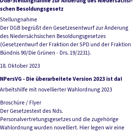
Datei herunterladen
DGB-­Stel­lung­nah­me zur Än­de­rung des Nie­der­säch­si­
schen Be­sol­dungs­ge­setz
Stellungnahme
Der DGB begrüßt den Gesetzesentwurf zur Änderung
des Niedersächsischen Besoldungsgesetzes
(Gesetzentwurf der Fraktion der SPD und der Fraktion
Bündnis 90/Die Grünen - Drs. 19/2231).
18. Oktober 2023
Datei herunterladen
NPersVG - Die überarbeitete Version 2023 ist da!
Arbeitshilfe mit novellierter Wahlordnung 2023
Broschüre / Flyer
Der Gesetzestext des Nds.
Personalvertretungsgesetzes und die zugehörige
Wahlordnung wurden novelliert. Hier legen wir eine