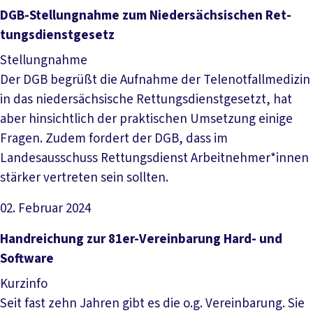
Datei herunterladen
DGB-­Stel­lung­nah­me zum Nie­der­säch­si­schen Ret­
tungs­dienst­ge­setz
Stellungnahme
Der DGB begrüßt die Aufnahme der Telenotfallmedizin
in das niedersächsische Rettungsdienstgesetzt, hat
aber hinsichtlich der praktischen Umsetzung einige
Fragen. Zudem fordert der DGB, dass im
Landesausschuss Rettungsdienst Arbeitnehmer*innen
stärker vertreten sein sollten.
02. Februar 2024
Datei herunterladen
Hand­rei­chung zur 81er-Ver­ein­ba­rung Hard- und
Soft­wa­re
Kurzinfo
Seit fast zehn Jahren gibt es die o.g. Vereinbarung. Sie