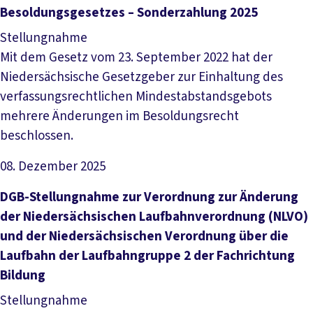
Besoldungsgesetzes – Sonderzahlung 2025
Stellungnahme
Mit dem Gesetz vom 23. September 2022 hat der
Niedersächsische Gesetzgeber zur Einhaltung des
verfassungsrechtlichen Mindestabstandsgebots
mehrere Änderungen im Besoldungsrecht
beschlossen.
08. Dezember 2025
Datei herunterladen
DGB-­Stel­lung­nah­me zur Ver­ord­nung zur Än­de­rung
der Nie­der­säch­si­schen Lauf­bahn­ver­ord­nung (N­LVO)
und der Nie­der­säch­si­schen Ver­ord­nung über die
Lauf­bahn der Lauf­bahn­grup­pe 2 der Fach­rich­tung
Bil­dung
Stellungnahme