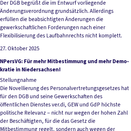
Der DGB begrüßt die im Entwurf vorliegende
Änderungsverordnung grundsätzlich. Allerdings
erfüllen die beabsichtigten Änderungen die
gewerkschaftlichen Forderungen nach einer
Flexibilisierung des Laufbahnrechts nicht komplett.
27. Oktober 2025
Datei herunterladen
NPersV­G: Für mehr Mit­be­stim­mung und mehr De­mo­
kra­tie in Nie­der­sach­sen!
Stellungnahme
Die Novellierung des Personalvertretungsgesetzes hat
für den DGB und seine Gewerkschaften des
öffentlichen Dienstes ver.di, GEW und GdP höchste
politische Relevanz – nicht nur wegen der hohen Zahl
der Beschäftigten, für die das Gesetz die
Mitbestimmung regelt, sondern auch wegen der