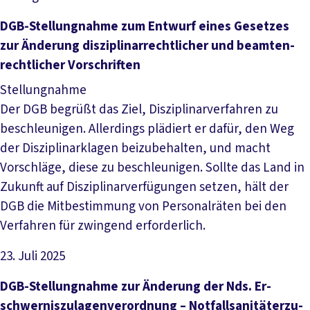
Datei herunterladen
DGB-­Stel­lung­nah­me zum Ent­wurf ei­nes Ge­set­zes
zur Än­de­rung dis­zi­pli­nar­recht­li­cher und be­am­ten­
recht­li­cher Vor­schrif­ten
Stellungnahme
Der DGB begrüßt das Ziel, Disziplinarverfahren zu
beschleunigen. Allerdings plädiert er dafür, den Weg
der Disziplinarklagen beizubehalten, und macht
Vorschläge, diese zu beschleunigen. Sollte das Land in
Zukunft auf Disziplinarverfügungen setzen, hält der
DGB die Mitbestimmung von Personalräten bei den
Verfahren für zwingend erforderlich.
23. Juli 2025
Datei herunterladen
DGB-­Stel­lung­nah­me zur Än­de­rung der Nds. Er­
schwer­nis­zu­la­gen­ver­ord­nung – Not­fall­sa­ni­tä­ter­zu­