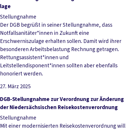
la­ge
Stellungnahme
Der DGB begrüßt in seiner Stellungnahme, dass
Notfallsanitäter*innen in Zukunft eine
Erschwerniszulage erhalten sollen. Damit wird ihrer
besonderen Arbeitsbelastung Rechnung getragen.
Rettungsassistent*innen und
Leitstellendisponent*innen sollten aber ebenfalls
honoriert werden.
27. März 2025
Datei herunterladen
DGB-­Stel­lung­nah­me zur Ver­ord­nung zur Än­de­rung
der Nie­der­säch­si­schen Rei­se­kos­ten­ver­ord­nung
Stellungnahme
Mit einer modernisierten Reisekostenverordnung will