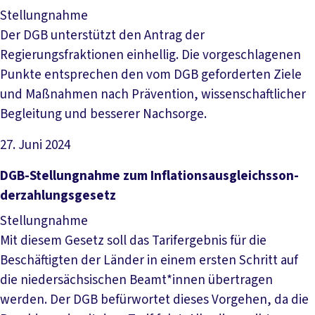
Stellungnahme
Der DGB unterstützt den Antrag der
Regierungsfraktionen einhellig. Die vorgeschlagenen
Punkte entsprechen den vom DGB geforderten Ziele
und Maßnahmen nach Prävention, wissenschaftlicher
Begleitung und besserer Nachsorge.
27. Juni 2024
Datei herunterladen
DGB-­Stel­lung­nah­me zum In­fla­ti­ons­aus­gleichs­son­
der­zah­lungs­ge­setz
Stellungnahme
Mit diesem Gesetz soll das Tarifergebnis für die
Beschäftigten der Länder in einem ersten Schritt auf
die niedersächsischen Beamt*innen übertragen
werden. Der DGB befürwortet dieses Vorgehen, da die