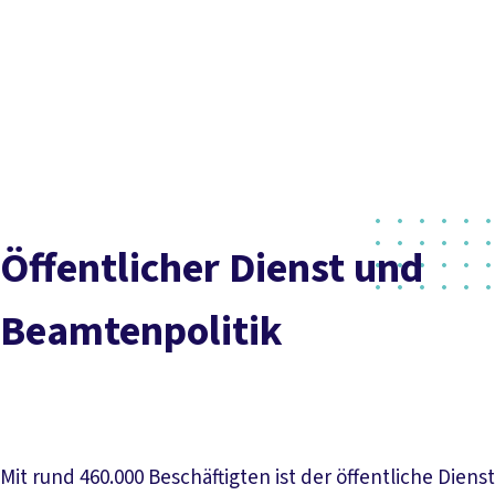
Social
vor
DGB-
Presse
Karriere
Kontakt
Media
Ort
Hauptseit
Inhaltsverzeichnis
Über uns
Themen
Ansprechpartner*innen
Aktuelle Meldungen
Politik vor Ort
Service
Stellungnahmen
81er-Vereinbarungen
Besoldungsrechner
Mitmachen
Öffentlicher Dienst und
Beamtenpolitik
Mit rund 460.000 Beschäftigten ist der öffentliche Dienst