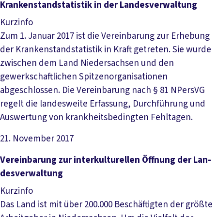
Datei herunterladen
Kran­ken­stand­sta­tis­tik in der Lan­des­ver­wal­tung
Kurzinfo
Zum 1. Januar 2017 ist die Vereinbarung zur Erhebung
der Krankenstandstatistik in Kraft getreten. Sie wurde
zwischen dem Land Niedersachsen und den
gewerkschaftlichen Spitzenorganisationen
abgeschlossen. Die Vereinbarung nach § 81 NPersVG
regelt die landesweite Erfassung, Durchführung und
Auswertung von krankheitsbedingten Fehltagen.
21. November 2017
Datei herunterladen
Ver­ein­ba­rung zur in­ter­kul­tu­rel­len Öff­nung der Lan­
des­ver­wal­tung
Kurzinfo
Das Land ist mit über 200.000 Beschäftigten der größte