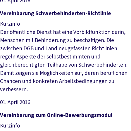
01. April 2016
Datei herunterladen
Ver­ein­ba­rung Schwer­be­hin­der­ten-Richt­li­nie
Kurzinfo
Der öffentliche Dienst hat eine Vorbildfunktion darin,
Menschen mit Behinderung zu beschäftigen. Die
zwischen DGB und Land neugefassten Richtlinien
regeln Aspekte der selbstbestimmten und
gleichberechtigten Teilhabe von Schwerbehinderten.
Damit zeigen sie Möglichkeiten auf, deren beruflichen
Chancen und konkreten Arbeitsbedingungen zu
verbessern.
01. April 2016
Datei herunterladen
Ver­ein­ba­rung zum On­li­ne-Be­wer­bungs­mo­dul
Kurzinfo