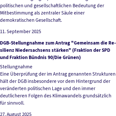
politischen und gesellschaftlichen Bedeutung der
Mitbestimmung als zentraler Säule einer
demokratischen Gesellschaft.
11. September 2025
Datei herunterladen
DGB-­Stel­lung­nah­me zum An­trag "Ge­mein­sam die Re­
si­li­enz Nie­der­sach­sens stär­ken" (Frak­ti­on der SPD
und Frak­ti­on Bünd­nis 90/­Die Grü­nen)
Stellungnahme
Eine Überprüfung der im Antrag genannten Strukturen
hält der DGB insbesondere vor dem Hintergrund der
veränderten politischen Lage und den immer
deutlicheren Folgen des Klimawandels grundsätzlich
für sinnvoll.
27. August 2025