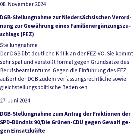
08. November 2024
Datei herunterladen
DGB-­Stel­lung­nah­me zur Nie­der­säch­si­schen Ver­ord­
nung zur Ge­wäh­rung ei­nes Fa­mi­li­ener­gän­zungs­zu­
schlags (FE­Z)
Stellungnahme
Der DGB übt deutliche Kritik an der FEZ-VO. Sie kommt
sehr spät und verstößt formal gegen Grundsätze des
Berufsbeamtentums. Gegen die Einführung des FEZ
äußert der DGB zudem verfassungsrechtliche sowie
gleichstellungspolitische Bedenken.
27. Juni 2024
Datei herunterladen
DGB-­Stel­lung­nah­me zum An­trag der Frak­tio­nen der
SPD-Bünd­nis 90/­Die Grü­nen-C­DU ge­gen Ge­walt ge­
gen Ein­satz­kräf­te