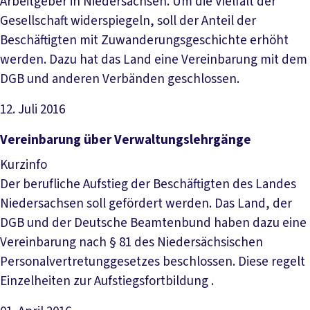
Arbeitgeber in Niedersachsen. Um die Vielfalt der
Gesellschaft widerspiegeln, soll der Anteil der
Beschäftigten mit Zuwanderungsgeschichte erhöht
werden. Dazu hat das Land eine Vereinbarung mit dem
DGB und anderen Verbänden geschlossen.
12. Juli 2016
Datei herunterladen
Ver­ein­ba­rung über Ver­wal­tungs­lehr­gän­ge
Kurzinfo
Der berufliche Aufstieg der Beschäftigten des Landes
Niedersachsen soll gefördert werden. Das Land, der
DGB und der Deutsche Beamtenbund haben dazu eine
Vereinbarung nach § 81 des Niedersächsischen
Personalvertretunggesetzes beschlossen. Diese regelt
Einzelheiten zur Aufstiegsfortbildung .