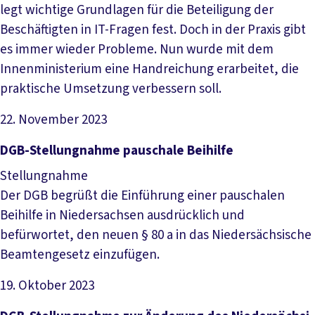
legt wichtige Grundlagen für die Beteiligung der
Beschäftigten in IT-Fragen fest. Doch in der Praxis gibt
es immer wieder Probleme. Nun wurde mit dem
Innenministerium eine Handreichung erarbeitet, die
praktische Umsetzung verbessern soll.
22. November 2023
Datei herunterladen
DGB-­Stel­lung­nah­me pau­scha­le Bei­hil­fe
Stellungnahme
Der DGB begrüßt die Einführung einer pauschalen
Beihilfe in Niedersachsen ausdrücklich und
befürwortet, den neuen § 80 a in das Niedersächsische
Beamtengesetz einzufügen.
19. Oktober 2023