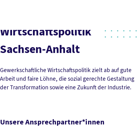
Social
vor
DGB-
Presse
Karriere
Kontakt
Media
Ort
Hauptseit
Über uns
Themen
Wirtschaftspolitik
Politik vor Ort
Service
Sachsen-Anhalt
Mitmachen
Gewerkschaftliche Wirtschaftspolitik zielt ab auf gute
Arbeit und faire Löhne, die sozial gerechte Gestaltung
der Transformation sowie eine Zukunft der Industrie.
Unsere Ansprechpartner*innen